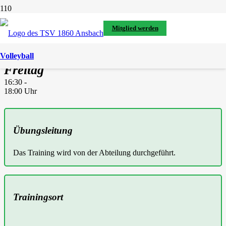
(Fr) U 18-2 Jugend weiblich
Mitglied werden
Volleyball
Volleyball
Freitag
16:30
-
18:00
Uhr
Übungsleitung
Das Training wird von der Abteilung durchgeführt.
Trainingsort