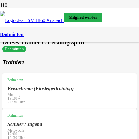
alle Personen im TSV
Mitglied werden
Clemens Würth
Badminton
DOSB-Trainer C Leistungssport
Badminton
Trainiert
Badminton
Erwachsene (Einsteigertraining)
Montag
19:30
-
21:30
Uhr
Badminton
Schüler / Jugend
Mittwoch
17:00
-
19:30
Uhr